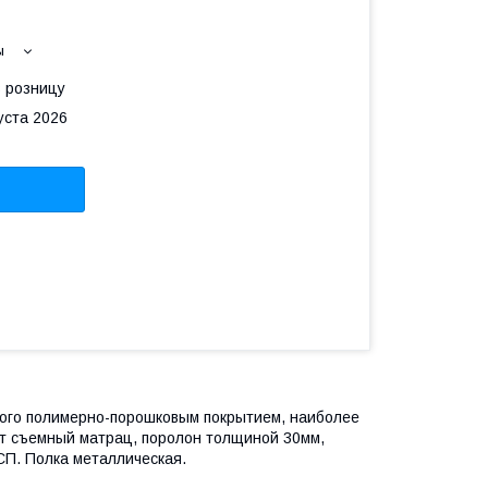
ы
в розницу
уста 2026
того полимерно-порошковым покрытием, наиболее
т съемный матрац, поролон толщиной 30мм,
СП. Полка металлическая.