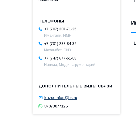
7
И
+7 (707) 307-71-25
Имангали, ИМН
+7 (701) 288-84-32
Махамбет, СИЗ
+7 (747) 677-61-03
Нагима, Мед.инструментарий
kazcomfort@bk.ru
87073077125