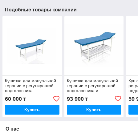
Подобные товары компании
Кушетка для мануальной
Кушетка для мануальной
Куше
терапии с регулировкой
терапии с регулировкой
регу
подголовника
подголовника и
подг
дополнительной полкой
ману
60 000
93 900
59 
₸
₸
1900*600*750
выре
Купить
Купить
О нас